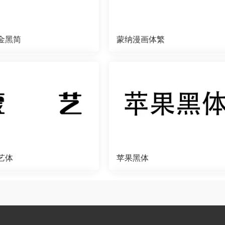
金黑简
蒙纳漫画体繁
艺体
苹果黑体