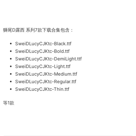
獅尾D露西 系列7款下载合集包含：
SweiDLucyCJKtc-Black.ttf
SweiDLucyCJKtc-Bold.ttf
SweiDLucyCJKtc-DemiLight.ttf
SweiDLucyCJKtc-Light.ttf
SweiDLucyCJKtc-Medium.ttf
SweiDLucyCJKtc-Regular.ttf
SweiDLucyCJKtc-Thin.ttf
等1款