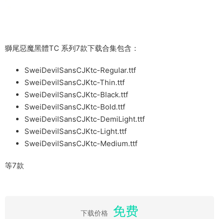
獅尾惡魔黑體TC 系列7款下载合集包含：
SweiDevilSansCJKtc-Regular.ttf
SweiDevilSansCJKtc-Thin.ttf
SweiDevilSansCJKtc-Black.ttf
SweiDevilSansCJKtc-Bold.ttf
SweiDevilSansCJKtc-DemiLight.ttf
SweiDevilSansCJKtc-Light.ttf
SweiDevilSansCJKtc-Medium.ttf
等7款
免费
下载价格