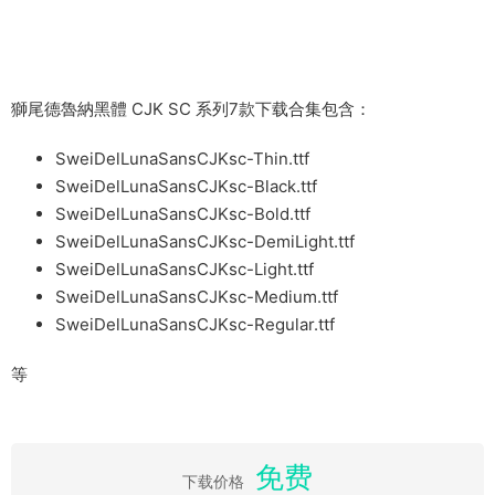
獅尾德魯納黑體 CJK SC 系列7款下载合集包含：
SweiDelLunaSansCJKsc-Thin.ttf
SweiDelLunaSansCJKsc-Black.ttf
SweiDelLunaSansCJKsc-Bold.ttf
SweiDelLunaSansCJKsc-DemiLight.ttf
SweiDelLunaSansCJKsc-Light.ttf
SweiDelLunaSansCJKsc-Medium.ttf
SweiDelLunaSansCJKsc-Regular.ttf
等
免费
下载价格