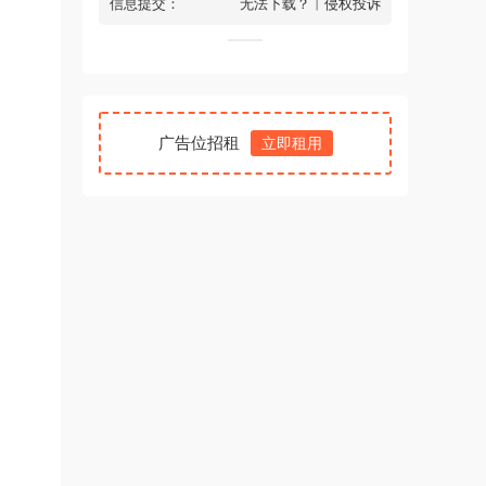
信息提交：
无法下载？
丨
侵权投诉
广告位招租
立即租用