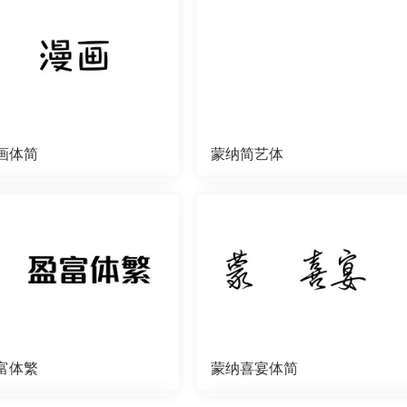
画体简
蒙纳简艺体
富体繁
蒙纳喜宴体简