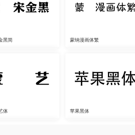
金黑简
蒙纳漫画体繁
艺体
苹果黑体