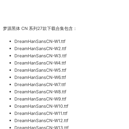
梦源黑体 CN 系列27款下载合集包含：
DreamHanSansCN-W1.ttf
DreamHanSansCN-W2.ttf
DreamHanSansCN-W3.ttf
DreamHanSansCN-W4.ttf
DreamHanSansCN-W5.ttf
DreamHanSansCN-W6.ttf
DreamHanSansCN-W7.ttf
DreamHanSansCN-W8.ttf
DreamHanSansCN-W9.ttf
DreamHanSansCN-W10.ttf
DreamHanSansCN-W11.ttf
DreamHanSansCN-W12.ttf
DreamHanSansCN-W13.ttf