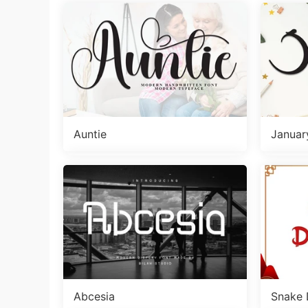
Auntie
Januar
Abcesia
Snake 