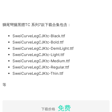
獅尾彎腿黑體TC 系列7款下载合集包含：
SweiCurveLegCJKtc-Black.ttf
SweiCurveLegCJKtc-Bold.ttf
SweiCurveLegCJKtc-DemiLight.ttf
SweiCurveLegCJKtc-Light.ttf
SweiCurveLegCJKtc-Medium.ttf
SweiCurveLegCJKtc-Regular.ttf
SweiCurveLegCJKtc-Thin.ttf
等
免费
下载价格