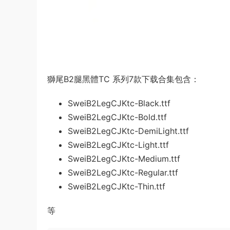
獅尾B2腿黑體TC 系列7款下载合集包含：
SweiB2LegCJKtc-Black.ttf
SweiB2LegCJKtc-Bold.ttf
SweiB2LegCJKtc-DemiLight.ttf
SweiB2LegCJKtc-Light.ttf
SweiB2LegCJKtc-Medium.ttf
SweiB2LegCJKtc-Regular.ttf
SweiB2LegCJKtc-Thin.ttf
等