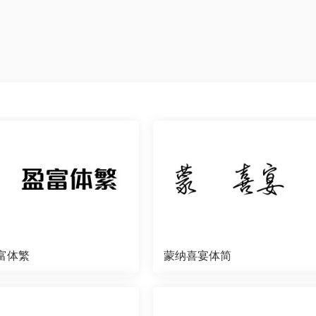
富体繁
蒙纳喜宴体简