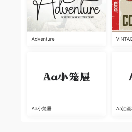
Adventure
VINTA
Aa小笼屉
Aa油