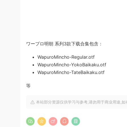
ワープロ明朝 系列3款下载合集包含：
WapuroMincho-Regular.otf
WapuroMincho-YokoBaikaku.otf
WapuroMincho-TateBaikaku.otf
等
本站部分资源仅供学习与参考,请勿用于商业用途,如