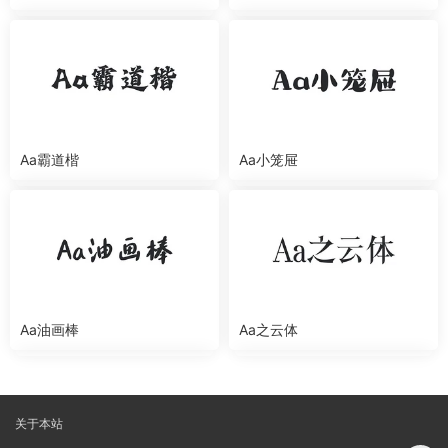
Aa霸道楷
Aa小笼屉
Aa油画棒
Aa之云体
关于本站