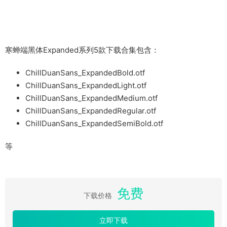
寒蝉端黑体Expanded系列5款下载合集包含：
ChillDuanSans_ExpandedBold.otf
ChillDuanSans_ExpandedLight.otf
ChillDuanSans_ExpandedMedium.otf
ChillDuanSans_ExpandedRegular.otf
ChillDuanSans_ExpandedSemiBold.otf
等
免费
下载价格
立即下载