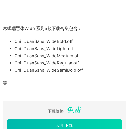
寒蝉端黑体Wide 系列5款下载合集包含：
ChillDuanSans_WideBold.otf
ChillDuanSans_WideLight.otf
ChillDuanSans_WideMedium.otf
ChillDuanSans_WideRegular.otf
ChillDuanSans_WideSemiBold.otf
等
免费
下载价格
立即下载