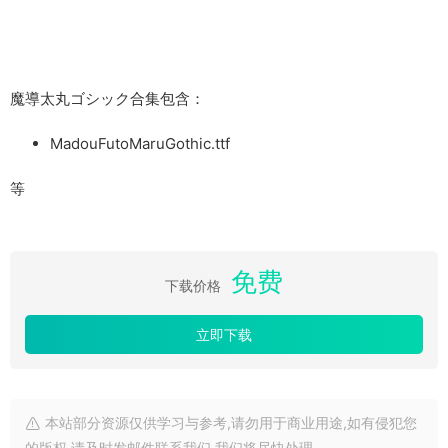
魔導太丸ゴシック合集包含：
MadouFutoMaruGothic.ttf
等
免费
下载价格
立即下载
本站部分资源仅供学习与参考,请勿用于商业用途,如有侵犯您
的版权,请及时发邮件联系我们,我们将尽快处理