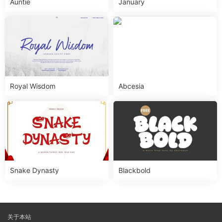
Auntie
January
Royal Wisdom
Abcesia
Snake Dynasty
Blackbold
关于本站