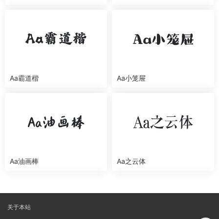
Aa霸道楷
Aa小笼屉
Aa油画棒
Aa之云体
关于本站