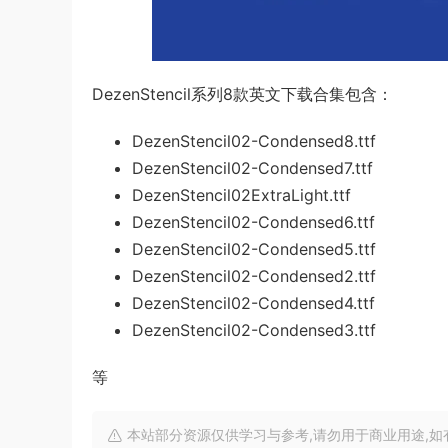
DezenStencil系列8款英文下载合集包含：
DezenStencil02-Condensed8.ttf
DezenStencil02-Condensed7.ttf
DezenStencil02ExtraLight.ttf
DezenStencil02-Condensed6.ttf
DezenStencil02-Condensed5.ttf
DezenStencil02-Condensed2.ttf
DezenStencil02-Condensed4.ttf
DezenStencil02-Condensed3.ttf
等
本站部分资源仅供学习与参考,请勿用于商业用途,如