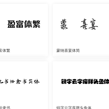
富体繁
蒙纳喜宴体简
法隶书
锐字云字库胖头鱼体