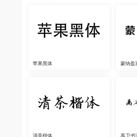
苹果黑体
蒙纳盈
清茶楷体
禹卫书