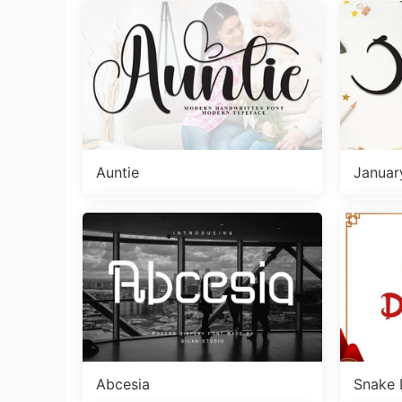
Auntie
Januar
Abcesia
Snake 