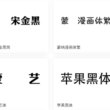
金黑简
蒙纳漫画体繁
艺体
苹果黑体