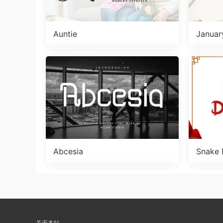
Auntie
Januar
Abcesia
Snake 
关于本站