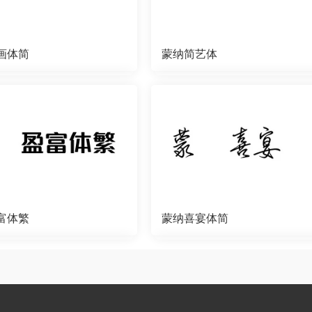
画体简
蒙纳简艺体
富体繁
蒙纳喜宴体简