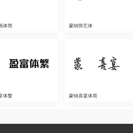
画体简
蒙纳简艺体
富体繁
蒙纳喜宴体简