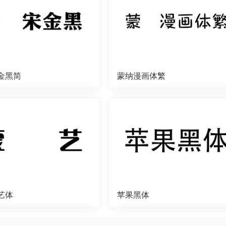
金黑简
蒙纳漫画体繁
艺体
苹果黑体