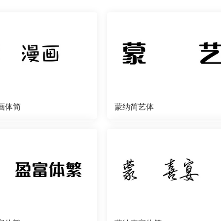
画体简
蒙纳简艺体