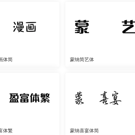
画体简
蒙纳简艺体
富体繁
蒙纳喜宴体简