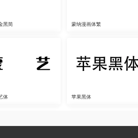
金黑简
蒙纳漫画体繁
艺体
苹果黑体