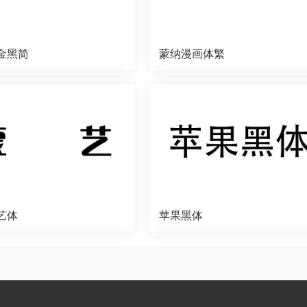
金黑简
蒙纳漫画体繁
艺体
苹果黑体