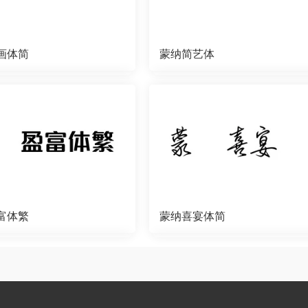
画体简
蒙纳简艺体
富体繁
蒙纳喜宴体简