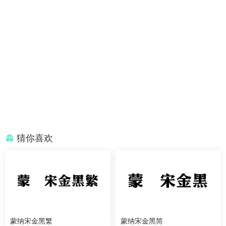
猜你喜欢
蒙纳宋金黑繁
蒙纳宋金黑简