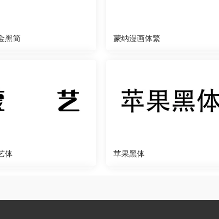
金黑简
蒙纳漫画体繁
艺体
苹果黑体