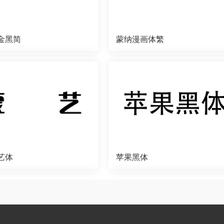
金黑简
蒙纳漫画体繁
艺体
苹果黑体