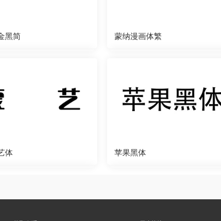
金黑简
蒙纳漫画体繁
艺体
苹果黑体