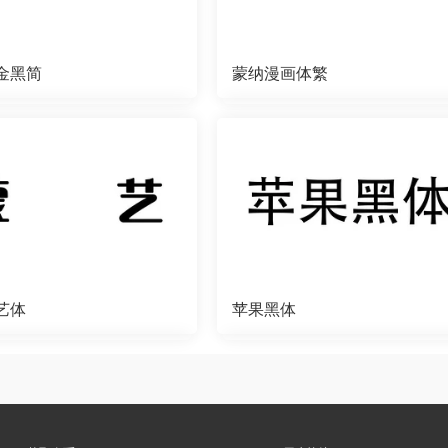
金黑简
蒙纳漫画体繁
艺体
苹果黑体