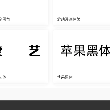
金黑简
蒙纳漫画体繁
艺体
苹果黑体