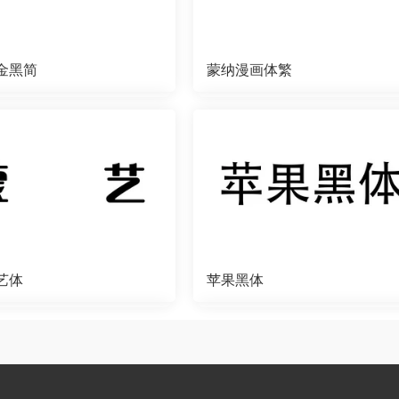
金黑简
蒙纳漫画体繁
艺体
苹果黑体