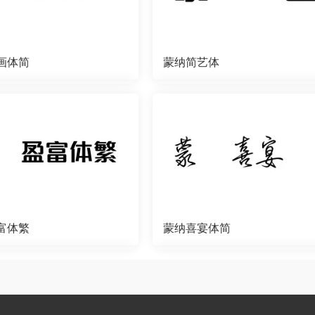
画体简
蒙纳简艺体
富体繁
蒙纳喜宴体简