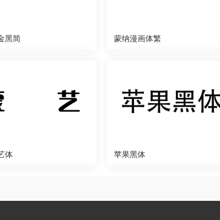
金黑简
蒙纳漫画体繁
艺体
苹果黑体