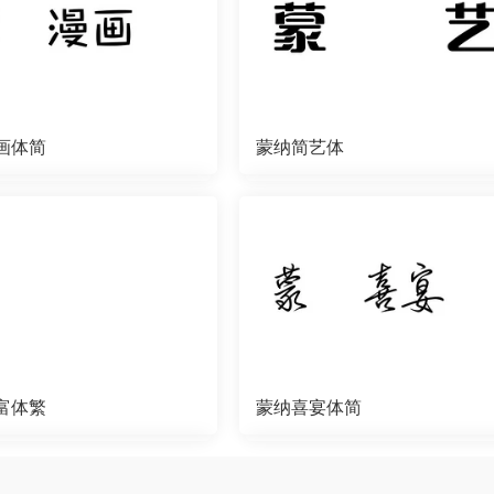
画体简
蒙纳简艺体
富体繁
蒙纳喜宴体简