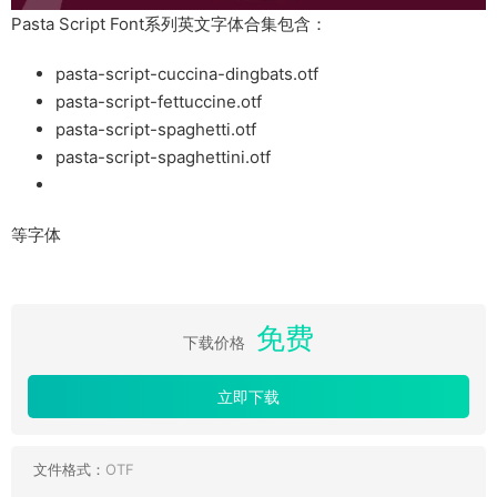
Pasta Script Font系列英文字体合集包含：
pasta-script-cuccina-dingbats.otf
pasta-script-fettuccine.otf
pasta-script-spaghetti.otf
pasta-script-spaghettini.otf
等字体
免费
下载价格
立即下载
文件格式：
OTF