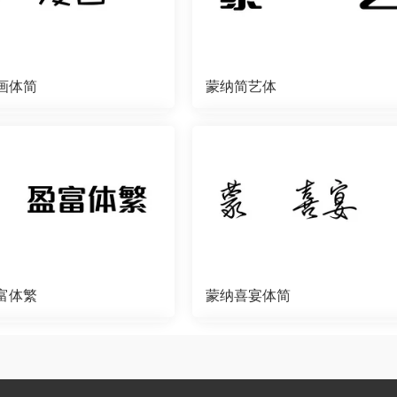
画体简
蒙纳简艺体
富体繁
蒙纳喜宴体简