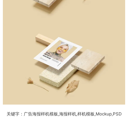
关键字：广告海报样机模板,海报样机,样机模板,Mockup,PSD