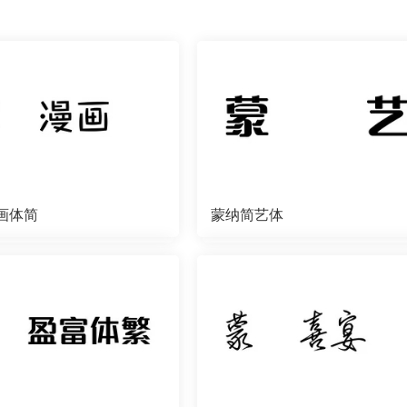
画体简
蒙纳简艺体