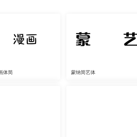
画体简
蒙纳简艺体