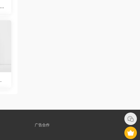
d模
历
广告合作