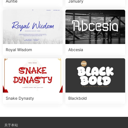
Auntie
January
Royal Wisdom
Abcesia
Snake Dynasty
Blackbold
关于本站