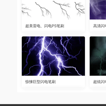
超美雷电、闪电PS笔刷
高清闪
惊悚巨型闪电笔刷
超炫闪