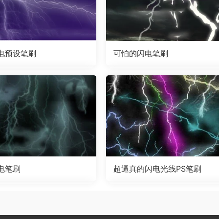
电预设笔刷
可怕的闪电笔刷
电笔刷
超逼真的闪电光线PS笔刷