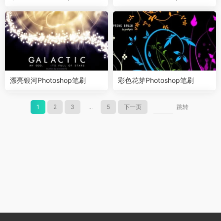
漂亮银河Photoshop笔刷
彩色花芽Photoshop笔刷
1
2
3
...
5
下一页
跳转