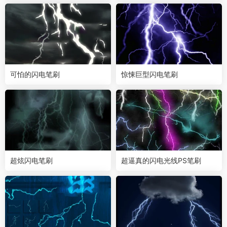
可怕的闪电笔刷
惊悚巨型闪电笔刷
超炫闪电笔刷
超逼真的闪电光线PS笔刷